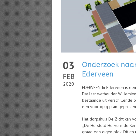
03
Onderzoek naar
Ederveen
FEB
2020
EDERVEEN In Ederveen is een
Dat laat wethouder Willemie
bestaande uit verschillende 
een voorlopig plan gepresen
Het dorpshuis De Zicht kan v
,,De Hersteld Hervormde Kerk
graag een eigen plek. Dit e