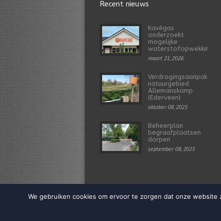
Recent nieuws
Kavégas
onderzoekt
mogelijke
waterstofopwekking
maart 21, 2026
Verdrogingsaanpak
natuurgebied
Allemanskamp
(Ederveen)
oktober 08, 2025
Beheerplan
begraafplaatsen
dorpen
september 08, 2025
We gebruiken cookies om ervoor te zorgen dat onze website zo
Realisatie & design door:
Webvriend - voor de online