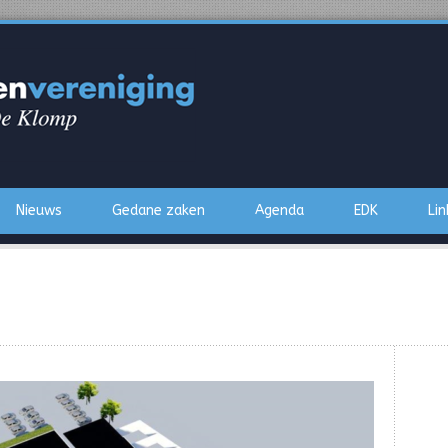
Nieuws
Gedane zaken
Agenda
EDK
Lin