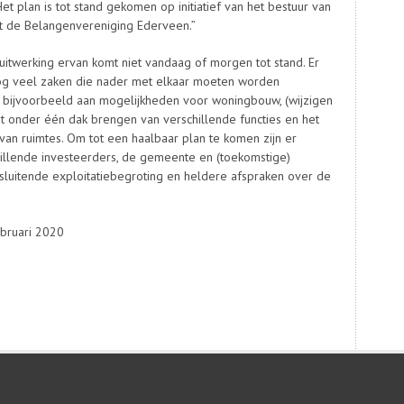
et plan is tot stand gekomen op initiatief van het bestuur van
t de Belangenvereniging Ederveen.”
uitwerking ervan komt niet vandaag of morgen tot stand. Er
og veel zaken die nader met elkaar moeten worden
k bijvoorbeeld aan mogelijkheden voor woningbouw, (wijzigen
t onder één dak brengen van verschillende functies en het
van ruimtes. Om tot een haalbaar plan te komen zijn er
illende investeerders, de gemeente en (toekomstige)
sluitende exploitatiebegroting en heldere afspraken over de
ebruari 2020