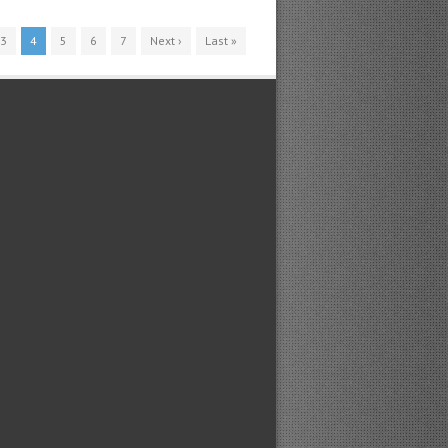
3
4
5
6
7
Next ›
Last »