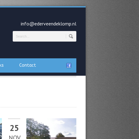
info@ederveendeklomp.nl
ks
Contact
25
NOV