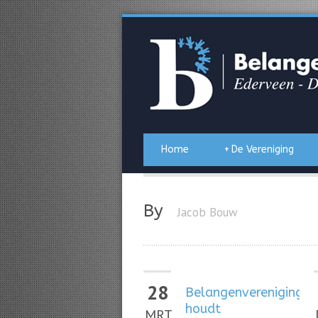
Home
+
De Vereniging
By
Jacob Bouw
28
Belangenvereniging
houdt
MRT