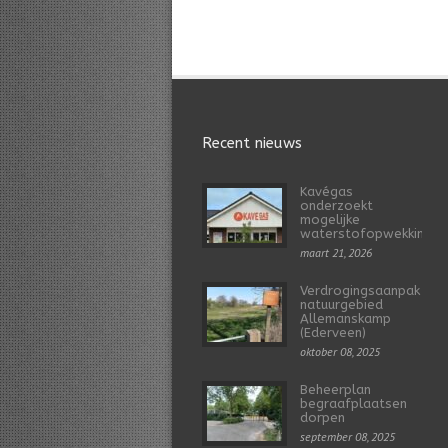
Recent nieuws
Kavégas
onderzoekt
mogelijke
waterstofopwekking
maart 21, 2026
Verdrogingsaanpak
natuurgebied
Allemanskamp
(Ederveen)
oktober 08, 2025
Beheerplan
begraafplaatsen
dorpen
september 08, 2025