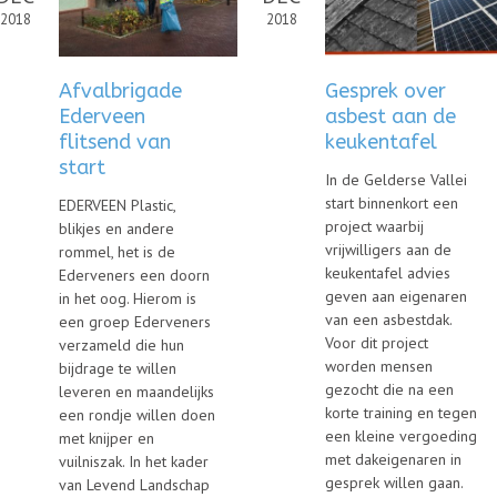
2018
2018
Afvalbrigade
Gesprek over
Ederveen
asbest aan de
flitsend van
keukentafel
start
In de Gelderse Vallei
start binnenkort een
EDERVEEN Plastic,
project waarbij
blikjes en andere
vrijwilligers aan de
rommel, het is de
keukentafel advies
Ederveners een doorn
geven aan eigenaren
in het oog. Hierom is
van een asbestdak.
een groep Ederveners
Voor dit project
verzameld die hun
worden mensen
bijdrage te willen
gezocht die na een
leveren en maandelijks
korte training en tegen
een rondje willen doen
een kleine vergoeding
met knijper en
met dakeigenaren in
vuilniszak. In het kader
gesprek willen gaan.
van Levend Landschap