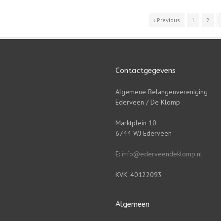
‹ Previous
1
2
Contactgegevens
Algemene Belangenvereniging
Ederveen / De Klomp
Marktplein 10
6744 WJ Ederveen
E:
info@ederveendeklomp.nl
KVK: 40122093
Algemeen