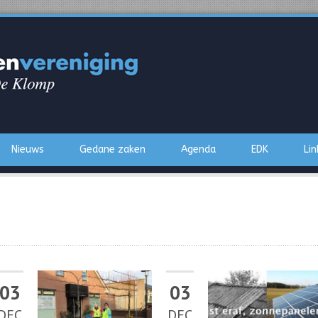
Nieuws
Gedane zaken
Agenda
EDK
Lin
03
03
DEC
DEC