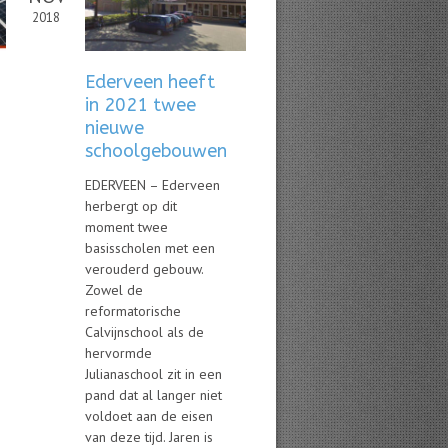
2018
Ederveen heeft
in 2021 twee
nieuwe
schoolgebouwen
EDERVEEN – Ederveen
herbergt op dit
moment twee
basisscholen met een
verouderd gebouw.
Zowel de
reformatorische
Calvijnschool als de
hervormde
Julianaschool zit in een
pand dat al langer niet
voldoet aan de eisen
van deze tijd. Jaren is