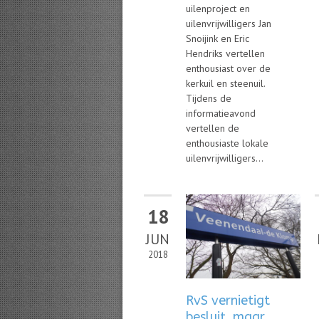
uilenproject en
uilenvrijwilligers Jan
Snoijink en Eric
Hendriks vertellen
enthousiast over de
kerkuil en steenuil.
Tijdens de
informatieavond
vertellen de
enthousiaste lokale
uilenvrijwilligers...
18
JUN
2018
RvS vernietigt
besluit, maar