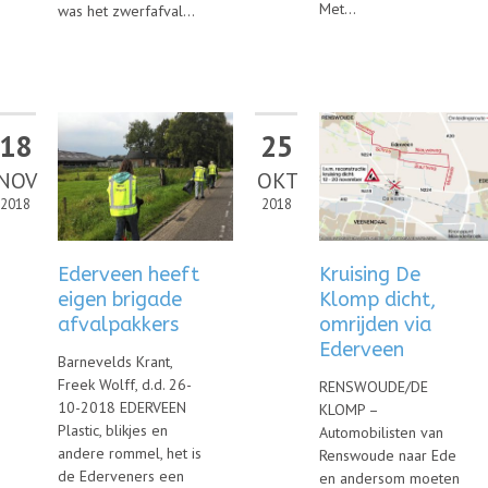
Met...
was het zwerfafval...
18
25
NOV
OKT
2018
2018
Ederveen heeft
Kruising De
eigen brigade
Klomp dicht,
afvalpakkers
omrijden via
Ederveen
Barnevelds Krant,
Freek Wolff, d.d. 26-
RENSWOUDE/DE
10-2018 EDERVEEN
KLOMP –
Plastic, blikjes en
Automobilisten van
andere rommel, het is
Renswoude naar Ede
de Ederveners een
en andersom moeten