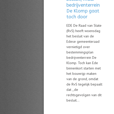
bedrijventerrein
De Klomp gaat
toch door
EDE De Raad van State
(RvS) heeft woensdag
het besluit van de
Edese gemeenteraad
vernietigd over
bestemmingsplan
bedrijventerrein De
Klomp. Toch kan Ede
binnenkort starten met
het bouwrijp maken
van de grond, omdat
de RvS tegelijk bepaalt
dat ,,de
rechtsgevolgen van dit
besluit...