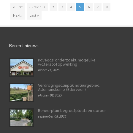
« First
‹ Previous
2
3
4
5
6
7
8
Next ›
Last »
Recent nieuws
Kavégas onderzoekt mogelijke
waterstofopwekking
maart 21, 2026
Verdrogingsaanpak natuurgebied
Allemanskamp (Ederveen)
oktober 08, 2025
Beheerplan begraafplaatsen dorpen
september 08, 2025