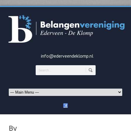
info@ederveendeklomp.nl
By