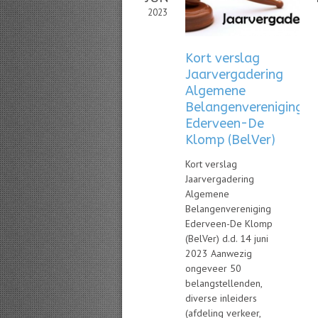
2023
Kort verslag
Jaarvergadering
Algemene
Belangenvereniging
Ederveen-De
Klomp (BelVer)
Kort verslag
Jaarvergadering
Algemene
Belangenvereniging
Ederveen-De Klomp
(BelVer) d.d. 14 juni
2023 Aanwezig
ongeveer 50
belangstellenden,
diverse inleiders
(afdeling verkeer,