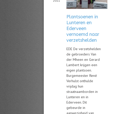
2021
Plantsoenen in
Lunteren en
Ederveen
vernoemd naar
verzetshelden
EDE De verzetshelden
de gebroeders Van
der Mheen en Gerard
Lambert krijgen een
eigen plantsoen.
Burgemeester René
Verhulst onthulde
vrijdag hun
straatnaamborden in
Lunteren en in
Ederveen. Dit
gebeurde in
aanwezigheid van