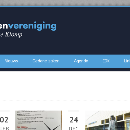
Nieuws
Gedane zaken
Agenda
EDK
Lin
02
24
FEB
DEC