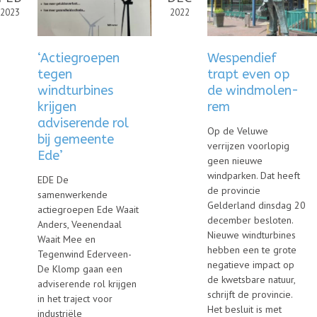
2023
2022
‘Actiegroepen
Wespendief
tegen
trapt even op
windturbines
de windmolen-
krijgen
rem
adviserende rol
Op de Veluwe
bij gemeente
verrijzen voorlopig
Ede’
geen nieuwe
windparken. Dat heeft
EDE De
de provincie
samenwerkende
Gelderland dinsdag 20
actiegroepen Ede Waait
december besloten.
Anders, Veenendaal
Nieuwe windturbines
Waait Mee en
hebben een te grote
Tegenwind Ederveen-
negatieve impact op
De Klomp gaan een
de kwetsbare natuur,
adviserende rol krijgen
schrijft de provincie.
in het traject voor
Het besluit is met
industriële