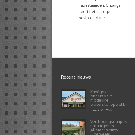
nabestaanden. Onlangs
heeft het college
besloten dat in...
Recent nieuws
Kavégas
onderzoekt
mogelijke
waterstofopwekking
maart 21, 2026
Verdrogingsaanpak
natuurgebied
Allemanskamp
(Ederveen)