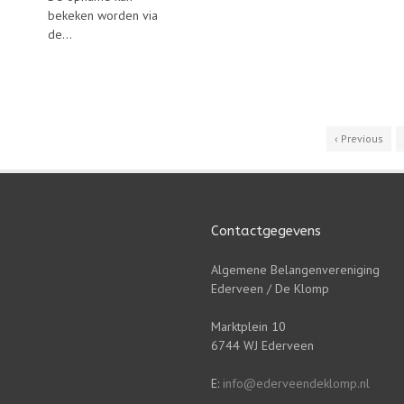
bekeken worden via
de...
‹ Previous
Contactgegevens
Algemene Belangenvereniging
Ederveen / De Klomp
Marktplein 10
6744 WJ Ederveen
E:
info@ederveendeklomp.nl