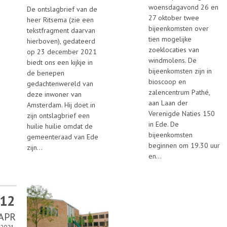
woensdagavond 26 en
De ontslagbrief van de
27 oktober twee
heer Ritsema (zie een
bijeenkomsten over
tekstfragment daarvan
tien mogelijke
hierboven), gedateerd
zoeklocaties van
op 23 december 2021
windmolens. De
biedt ons een kijkje in
bijeenkomsten zijn in
de benepen
bioscoop en
gedachtenwereld van
zalencentrum Pathé,
deze inwoner van
aan Laan der
Amsterdam. Hij doet in
Verenigde Naties 150
zijn ontslagbrief een
in Ede. De
huilie huilie omdat de
bijeenkomsten
gemeenteraad van Ede
beginnen om 19.30 uur
zijn...
en...
12
APR