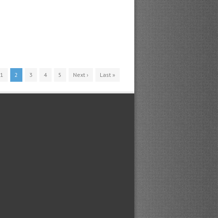
1
2
3
4
5
Next ›
Last »