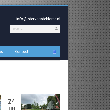
info@ederveendeklomp.nl
ks
Contact
24
JUN