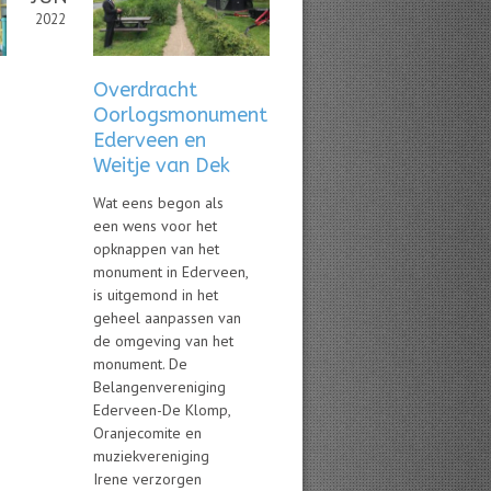
2022
Overdracht
Oorlogsmonument
Ederveen en
Weitje van Dek
Wat eens begon als
een wens voor het
opknappen van het
monument in Ederveen,
is uitgemond in het
geheel aanpassen van
de omgeving van het
monument. De
Belangenvereniging
Ederveen-De Klomp,
Oranjecomite en
muziekvereniging
Irene verzorgen