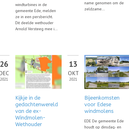
name genomen om de
windturbines in de
zeldzame...
gemeente Ede, melden
ze in een persbericht.
Dit deelde wethouder
Arnold Versteeg mee i...
26
13
DEC
OKT
2021
2021
Kijkje in de
Bijeenkomsten
gedachtenwereld
voor Edese
van de ex-
windmolens
Windmolen-
EDE De gemeente Ede
Wethouder
houdt op dinsdag- en