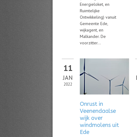
Energieloket, en
Ruimtelijke
Ontwikkeling) vanuit
Gemeente Ede,
wijkagent, en
Malkander. De
voorzitter...
11
JAN
2022
Onrust in
Veenendaalse
wijk over
windmolens uit
Ede