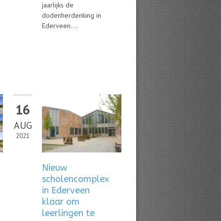
jaarlijks de
dodenherdenking in
Ederveen....
16
AUG
2021
Nieuw
scholencomplex
in Ederveen
klaar om
leerlingen te